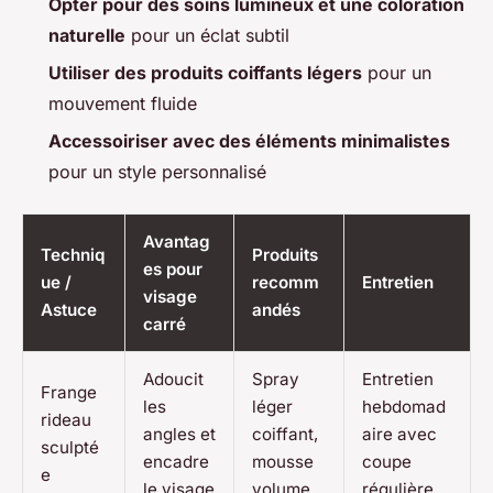
Opter pour des soins lumineux et une coloration
naturelle
pour un éclat subtil
Utiliser des produits coiffants légers
pour un
mouvement fluide
Accessoiriser avec des éléments minimalistes
pour un style personnalisé
Avantag
Techniq
Produits
es pour
ue /
recomm
Entretien
visage
Astuce
andés
carré
Adoucit
Spray
Entretien
Frange
les
léger
hebdomad
rideau
angles et
coiffant,
aire avec
sculpté
encadre
mousse
coupe
e
le visage
volume
régulière