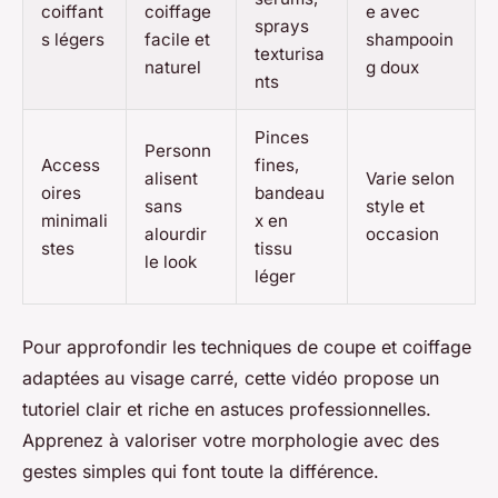
coiffant
coiffage
e avec
sprays
s légers
facile et
shampooin
texturisa
naturel
g doux
nts
Pinces
Personn
Access
fines,
alisent
Varie selon
oires
bandeau
sans
style et
minimali
x en
alourdir
occasion
stes
tissu
le look
léger
Pour approfondir les techniques de coupe et coiffage
adaptées au visage carré, cette vidéo propose un
tutoriel clair et riche en astuces professionnelles.
Apprenez à valoriser votre morphologie avec des
gestes simples qui font toute la différence.