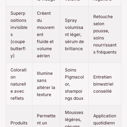
Superp
Créent
Retouche
ositions
du
Spray
selon
invisible
mouvem
volumisa
pousse,
s
ent
nt léger,
soins
(coupe
fluide et
sérum de
nourrissant
butterfl
volume
brillance
s fréquents
y)
aérien
Colorati
Soins
Illumine
on
Pigmacol
Entretien
sans
naturell
or,
bimestriel
altérer la
e avec
shampoi
conseillé
texture
reflets
ngs doux
Mousses
Permette
Application
légères,
Produits
nt un
quotidienn
sérums,