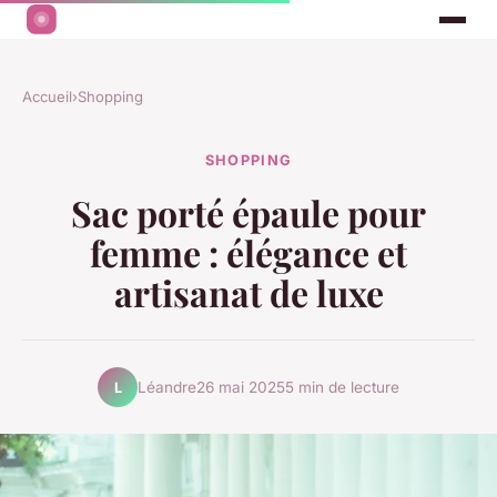
Accueil
›
Shopping
SHOPPING
Sac porté épaule pour
femme : élégance et
artisanat de luxe
Léandre
26 mai 2025
5 min de lecture
L