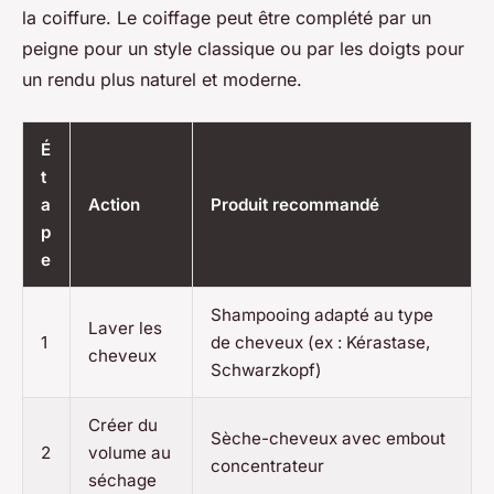
la coiffure. Le coiffage peut être complété par un
peigne pour un style classique ou par les doigts pour
un rendu plus naturel et moderne.
É
t
a
Action
Produit recommandé
p
e
Shampooing adapté au type
Laver les
1
de cheveux (ex : Kérastase,
cheveux
Schwarzkopf)
Créer du
Sèche-cheveux avec embout
2
volume au
concentrateur
séchage